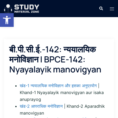
Skip
Search
Tog
to
Open toolbar
men
content
बी.पी.सी.ई.-142: न्ययालयिक
मनोविज्ञान | BPCE-142:
Nyayalayik manovigyan
खंड-1 न्ययालयिक मनोविज्ञान और इसका अनुप्रयोग
|
Khand-1 Nyayalayik manovigyan aur isaka
anuprayog
खंड-2 आपराधिक मनोविज्ञान
| Khand-2 Aparadhik
manovigyan