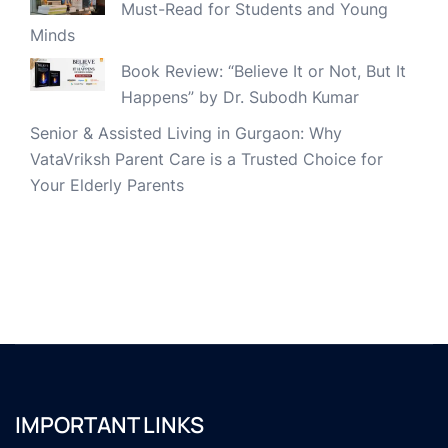
Must-Read for Students and Young
Minds
Book Review: “Believe It or Not, But It
Happens” by Dr. Subodh Kumar
Senior & Assisted Living in Gurgaon: Why
VataVriksh Parent Care is a Trusted Choice for
Your Elderly Parents
IMPORTANT LINKS