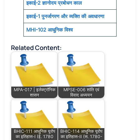
इकाई-2 ज्ञानोदय प्रबोधन काल
इकाई-1 पुनर्जागरण और व्यक्ति की अवधारणा
MHI-102 आधुनिक विश्व
Related Content:
MPA-017 | इलेक्ट्रॉनिक
MPSE-006 शांति एवं
शासन
विवाद अध्ययन
BHIC-111 आधुनिक यूरोप
BHIC-114 आधुनिक यूरोप
का इतिहास-I (ई. 1780
का इतिहास-II (स. 1780-