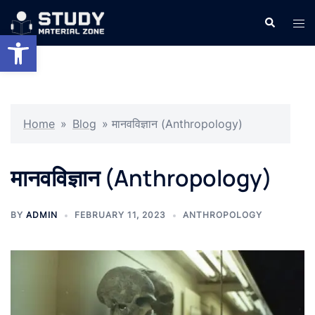
Skip
Search
Tog
to
Open toolbar
men
content
Home
»
Blog
»
मानवविज्ञान (Anthropology)
मानवविज्ञान (Anthropology)
BY
ADMIN
FEBRUARY 11, 2023
ANTHROPOLOGY