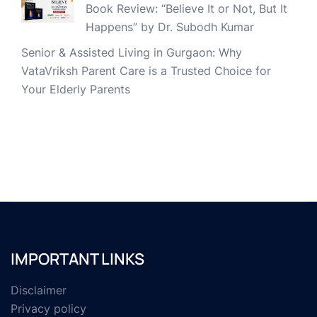
Book Review: “Believe It or Not, But It
Happens” by Dr. Subodh Kumar
Senior & Assisted Living in Gurgaon: Why
VataVriksh Parent Care is a Trusted Choice for
Your Elderly Parents
IMPORTANT LINKS
Disclaimer
Privacy policy